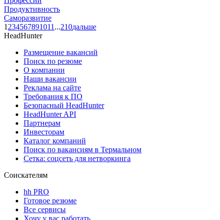
Профессии
Продуктивность
Саморазвитие
1
2
3
4
5
6
7
8
9
10
11
...
210
дальше
HeadHunter
Размещение вакансий
Поиск по резюме
О компании
Наши вакансии
Реклама на сайте
Требования к ПО
Безопасный HeadHunter
HeadHunter API
Партнерам
Инвесторам
Каталог компаний
Поиск по вакансиям в Термальном
Сетка: соцсеть для нетворкинга
Соискателям
hh PRO
Готовое резюме
Все сервисы
Хочу у вас работать